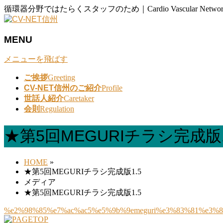
循環器分野ではたらくスタッフのため｜Cardio Vascular Network
MENU
メニューを飛ばす
ご挨拶
Greeting
CV-NET信州のご紹介
Profile
世話人紹介
Caretaker
会則
Regulation
★第5回MEGURIチラシ完成版1
HOME
»
★第5回MEGURIチラシ完成版1.5
メディア
★第5回MEGURIチラシ完成版1.5
%e2%98%85%e7%ac%ac5%e5%9b%9emeguri%e3%83%81%e3%