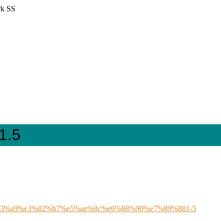
 SS
.5
83%a9%e3%82%b7%e5%ae%8c%e6%88%90%e7%89%881-5