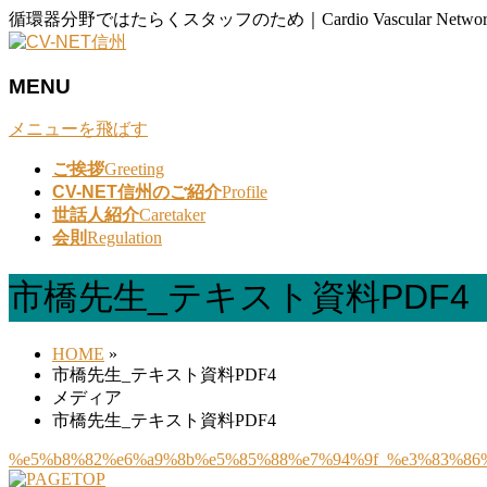
循環器分野ではたらくスタッフのため｜Cardio Vascular Network
MENU
メニューを飛ばす
ご挨拶
Greeting
CV-NET信州のご紹介
Profile
世話人紹介
Caretaker
会則
Regulation
市橋先生_テキスト資料PDF4
HOME
»
市橋先生_テキスト資料PDF4
メディア
市橋先生_テキスト資料PDF4
%e5%b8%82%e6%a9%8b%e5%85%88%e7%94%9f_%e3%83%86