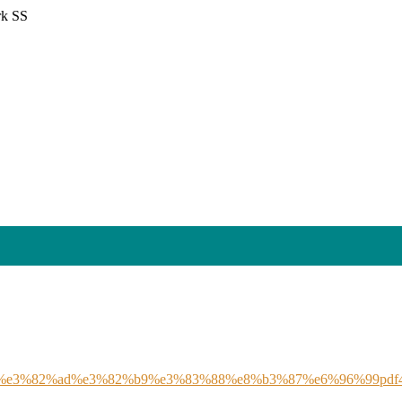
 SS
%e3%82%ad%e3%82%b9%e3%83%88%e8%b3%87%e6%96%99pdf