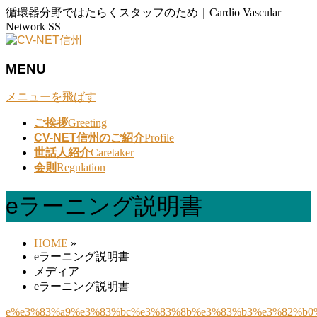
循環器分野ではたらくスタッフのため｜Cardio Vascular
Network SS
MENU
メニューを飛ばす
ご挨拶
Greeting
CV-NET信州のご紹介
Profile
世話人紹介
Caretaker
会則
Regulation
eラーニング説明書
HOME
»
eラーニング説明書
メディア
eラーニング説明書
e%e3%83%a9%e3%83%bc%e3%83%8b%e3%83%b3%e3%82%b0